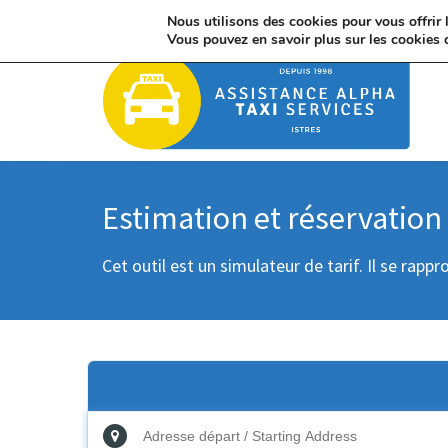
France : 06 85 32 06 21 / International : +33 685 320 621
Nous utilisons des cookies pour vous offrir l
Vous pouvez en savoir plus sur les cookies 
Estimation et réservation
Cet outil est un simulateur de tarif. Il se rap