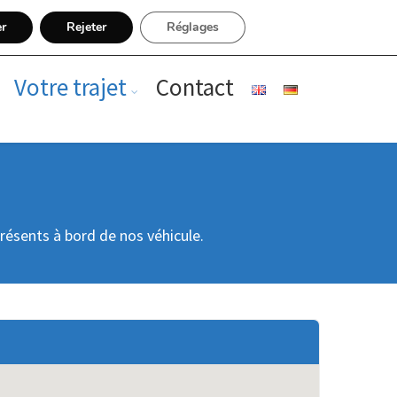
er
Rejeter
Réglages
Votre trajet
Contact
présents à bord de nos véhicule.