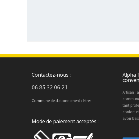
Contactez-nous :
Alpha T
conven
06 85 32 06 21
Artisan Ta
commune d
Commune de stationnement : Istres
tant prof
confort et
avoir bes
Mode de paiement acceptés :